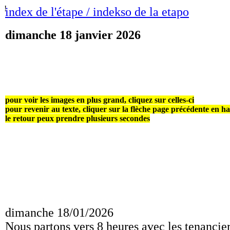
!
index de l'étape / indekso de la etapo
dimanche 18 janvier 2026
pour voir les images en plus grand, cliquez sur celles-ci
pour revenir au texte, cliquer sur la flèche page précédente en h
le retour peux prendre plusieurs secondes
dimanche 18/01/2026
Nous partons vers 8 heures avec les tenancier