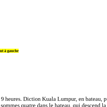
aut à gauche
à 9 heures. Diction Kuala Lumpur, en bateau, p
 sommes quatre dans le bateau, qui descend la 