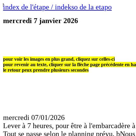
!
index de l'étape / indekso de la etapo
mercredi 7 janvier 2026
pour voir les images en plus grand, cliquez sur celles-ci
pour revenir au texte, cliquer sur la flèche page précédente en h
le retour peux prendre plusieurs secondes
mercredi 07/01/2026
Lever à 7 heures, pour être à l'embarcadère 
Tout se passe selon le planning prévu. bNous