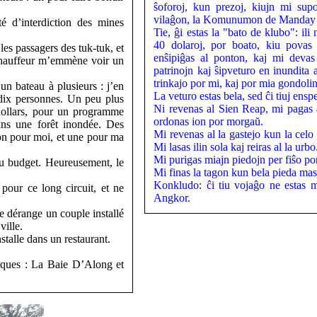
ŝoforoj, kun prezoj, kiujn mi sup
vilaĝon, la Komunumon de Manday
té d’interdiction des mines
Tie, ĝi estas la "bato de klubo": il
40 dolaroj, por boato, kiu pova
es passagers des tuk-tuk, et
enŝipiĝas al ponton, kaj mi devas
 chauffeur m’emmène voir un
patrinojn kaj ŝipveturo en inundita 
trinkajo por mi, kaj por mia gondolino
 un bateau à plusieurs : j’en
La veturo estas bela, sed ĉi tiuj enspe
dix personnes. Un peu plus
Ni revenas al Sien Reap, mi pagas 4
 dollars, pour un programme
ordonas ion por morgaŭ.
ans une forêt inondée. Des
Mi revenas al la gastejo kun la celo
on pour moi, et une pour ma
Mi lasas ilin sola kaj reiras al la urbo
Mi purigas miajn piedojn per fiŝo por
au budget. Heureusement, le
Mi finas la tagon kun bela pieda ma
Konkludo: ĉi tiu vojaĝo ne estas m
our ce long circuit, et ne
Angkor.
je dérange un couple installé
ville.
stalle dans un restaurant.
tiques : La Baie D’Along et