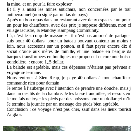
la mine, et un pour la faire exploser.
Et il y a aussi les mines antichars, non concernées par le trai
antipersonnel (non signé par un tas de pays).
Après un bon repas dans un restaurant avec deux espaces : un pour l
un pour les chauffeurs, avec des prix je suppose différents, mon
village lacustre, la Manday Kampang Community..
Là, c’est le « coup de massue » : il n’est pas autorisé de partager
suis pour 40 dollars, pour un bateau pouvant contenir au moins 
loin, nous accostons sur un ponton, et il faut payer encore dix
social d’aide aux mères de famille, et une balade en barque d
barques transformées en boutiques me proposent encore une boiss
gondolière. : encore 1,.5 dollar.
La balade est agréable, mais ces dépenses n’étaient pas prévues 
voyage se termine.
Nous rentrons à Sien Reap, je paye 40 dollars à mon chauffeur p
commande rien pour demain.
Je rentre à l’auberge avec l’intention de prendre une douche, mais 
dans un des lits de la chambre. Je les laisse tranquilles, et ressors en 
Je me fais nettoyer les pieds par des poissons pour un dollar ;et m’in
Je termine la journée par un massage des pieds bien agréable.
Conclusion : ce voyage n’est pas cher, sauf dans les lieux touris
Angkor.