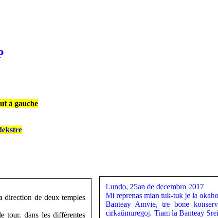
P
aut à gauche
dekstre
Lundo, 25an de decembro 2017
Mi reprenas mian tuk-tuk je la okaho
a direction de deux temples
Banteay Amvie, tre bone konservit
cirkaŭmuregoj. Tiam la Banteay Srei 
e tour, dans les différentes