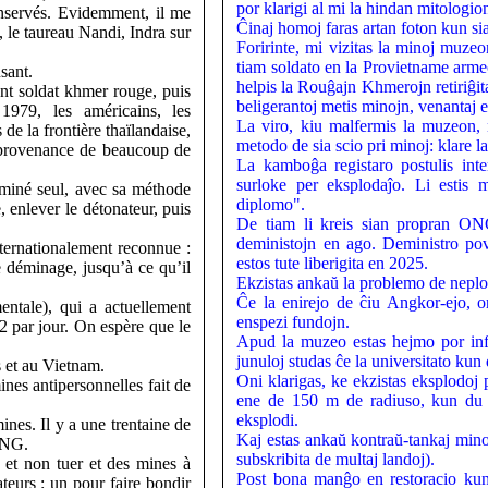
por klarigi al mi la hindan mitologion
onservés. Evidemment, il me
Ĉinaj homoj faras artan foton kun sia
le taureau Nandi, Indra sur
Foririnte, mi vizitas la minoj muz
tiam soldato en la Provietname armeo.
sant.
helpis la Rouĝajn Khmerojn retiriĝit
ant soldat khmer rouge, puis
beligerantoj metis minojn, venantaj e
1979, les américains, les
La viro, kiu malfermis la muzeon,
 de la frontière thaïlandaise,
metodo de sia scio pri minoj: klare la
n provenance de beaucoup de
La kamboĝa registaro postulis int
surloke per eksplodaĵo. Li estis m
miné seul, avec sa méthode
diplomo".
 enlever le détonateur, puis
De tiam li kreis sian propran ON
deministojn en ago. Deministro po
ernationalement reconnue :
estos tute liberigita en 2025.
de déminage, jusqu’à ce qu’il
Ekzistas ankaŭ la problemo de neplo
Ĉe la enirejo de ĉiu Angkor-ejo, o
tale), qui a actuellement
enspezi fundojn.
 par jour. On espère que le
Apud la muzeo estas hejmo por infa
junuloj studas ĉe la universitato k
 et au Vietnam.
Oni klarigas, ke ekzistas eksplodoj 
nes antipersonnelles fait de
ene de 150 m de radiuso, kun du d
eksplodi.
nes. Il y a une trentaine de
Kaj estas ankaŭ kontraŭ-tankaj minoj
’ONG.
subskribita de multaj landoj).
r et non tuer et des mines à
Post bona manĝo en restoracio kun 
eurs : un pour faire bondir