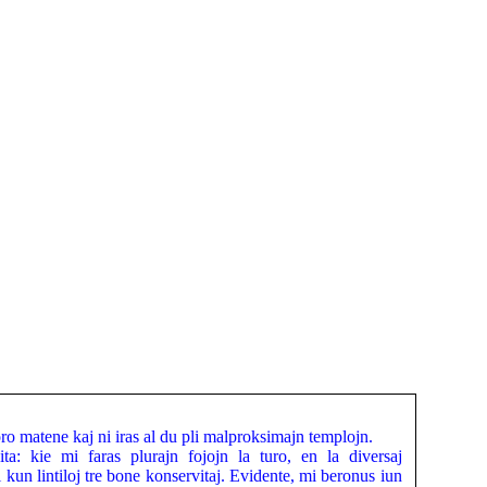
ro matene kaj ni iras al du pli malproksimajn templojn.
a: kie mi faras plurajn fojojn la turo, en la diversaj
kun lintiloj tre bone konservitaj. Evidente, mi beronus iun