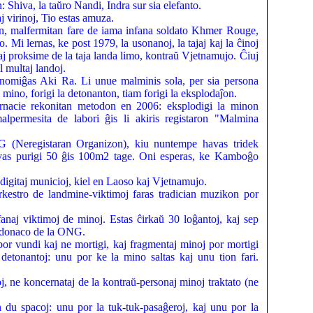
: Shiva, la taŭro Nandi, Indra sur sia elefanto.
j virinoj, Tio estas amuza.
eon, malfermitan fare de iama infana soldato Khmer Rouge,
 Mi lernas, ke post 1979, la usonanoj, la tajaj kaj la ĉinoj
aj proksime de la taja landa limo, kontraŭ Vjetnamujo. Ĉiuj
l multaj landoj.
 nomiĝas Aki Ra. Li unue malminis sola, per sia persona
 mino, forigi la detonanton, tiam forigi la eksplodaĵon.
ernacie rekonitan metodon en 2006: eksplodigi la minon
alpermesita de labori ĝis li akiris registaron "Malmina
G (Neregistaran Organizon), kiu nuntempe havas tridek
vas purigi 50 ĝis 100m2 tage. Oni esperas, ke Kamboĝo
digitaj municioj, kiel en Laoso kaj Vjetnamujo.
rkestro de landmine-viktimoj faras tradician muzikon por
naj viktimoj de minoj. Estas ĉirkaŭ 30 loĝantoj, kaj sep
un donaco de la ONG.
por vundi kaj ne mortigi, kaj fragmentaj minoj por mortigi
etonantoj: unu por ke la mino saltas kaj unu tion fari.
, ne koncernataj de la kontraŭ-personaj minoj traktato (ne
du spacoj: unu por la tuk-tuk-pasaĝeroj, kaj unu por la