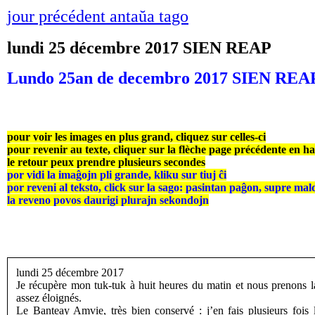
jour précédent antaŭa tago
lundi 25 décembre 2017 SIEN REAP
Lundo 25an de decembro 2017 SIEN REA
pour voir les images en plus grand, cliquez sur celles-ci
pour revenir au texte, cliquer sur la flèche page précédente en h
le retour peux prendre plusieurs secondes
por vidi la imaĝojn pli grande, kliku sur tiuj ĉi
por reveni al teksto, click sur la sago: pasintan paĝon, supre mal
la reveno povos daurigi plurajn sekondojn
lundi 25 décembre 2017
Je récupère mon tuk-tuk à huit heures du matin et nous prenons l
assez éloignés.
Le Banteay Amvie, très bien conservé : j’en fais plusieurs fois l