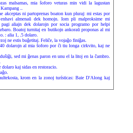
ozas malsamas, mia ŝoforo veturas min vidi la lagustan
 Kampang ..
i ne akceptas ni partoprenas boaton kun pluraj: mi estas por
s enhavi almenaŭ dek homojn. Iom pli malproksime mi
 pagi aliajn dek dolarojn por socia programo por helpi
arbaro. Boatoj turnitaj en butikojn ankoraŭ proponas al mi
. : alia 1, .5 dolaro.
zoj ne estis buĝetitaj. Feliĉe, la vojaĝo finiĝas.
0 dolarojn al mia ŝoforo por ĉi tiu longa cirkvito, kaj ne
 duŝiĝi, sed mi ĝenas paron en unu el la litoj en la ĉambro.
.
 dolaro kaj sidas en restoracio.
saĝo.
ultekosta, krom en la zonoj turísticas: Baie D'Along kaj