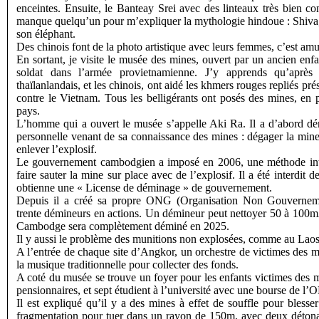
enceintes. Ensuite, le Banteay Srei avec des linteaux très bien c
manque quelqu’un pour m’expliquer la mythologie hindoue : Shiva, 
son éléphant.
Des chinois font de la photo artistique avec leurs femmes, c’est amu
En sortant, je visite le musée des mines, ouvert par un ancien enf
soldat dans l’armée provietnamienne. J’y apprends qu’après 
thaïlanlandais, et les chinois, ont aidé les khmers rouges repliés prés
contre le Vietnam. Tous les belligérants ont posés des mines, e
pays.
L’homme qui a ouvert le musée s’appelle Aki Ra. Il a d’abord dé
personnelle venant de sa connaissance des mines : dégager la mine,
enlever l’explosif.
Le gouvernement cambodgien a imposé en 2006, une méthode int
faire sauter la mine sur place avec de l’explosif. Il a été interdit 
obtienne une « License de déminage » de gouvernement.
Depuis il a créé sa propre ONG (Organisation Non Gouvernemen
trente démineurs en actions. Un démineur peut nettoyer 50 à 100m2
Cambodge sera complètement déminé en 2025.
Il y aussi le problème des munitions non explosées, comme au Laos
A l’entrée de chaque site d’Angkor, un orchestre de victimes des mi
la musique traditionnelle pour collecter des fonds.
A coté du musée se trouve un foyer pour les enfants victimes des mi
pensionnaires, et sept étudient à l’université avec une bourse de l
Il est expliqué qu’il y a des mines à effet de souffle pour blesse
fragmentation pour tuer dans un rayon de 150m, avec deux détonat