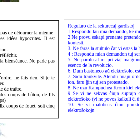
Regularo de la sekurecaj gardistoj
1 Respondu laŭ mia demando, ke mi
pas de détourner la mienne
2 Ne provu eskapi prenante pretendoj
s idées hypocrites. Il est
kontesti.
3. Ne faras la stultulo ĉar vi estas l
tion.
4 ; Respondu mian demandon tuj sen
éfléchir.
5. Ne parolu al mi pri viaj malgran
 la bienséance. Ne parle pas
esenco de la revolucio.
6. Dum bastoneco aŭ elektroŝolo, est
.
7. Sidu trankvile. Atendu miajn ordo
ordre, ne fais rien. Si je te
ion, faru ĝin tuj sen protestado.
er.
8. Ne uzu Kampuchea Krom kiel eksk
 de traître.
9 Se vi ne sekvas ĉiujn suprajn or
des coups de bâton, de fils
elektroŝoko (vi ne povos kalkuli ĉi ti
ps)
10. Se vi malobeas ĉiun punkto
dix coups de fouet, soit cinq
elektroŝokojn.