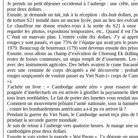
Je prends un petit déjeuner occidental à l’auberge : une crête, une
pour deux dollars.
Ensuite, je demande un tuk_tuk à la réception : dix-huit dollars, p
de torture S21 installé dans un ancien lycée, puis au lieu des exécut
Le chauffeur me donne rendez-vous à la sortie du S21 à onze h
regarder les photos, expositions temporaires, etc.. Quand il est l’
C’était un mauvais plan. L’entrée coûte dix dollars. J’y ai app
rouges y sont passés, et que 75% de l’équipe qui avait pris le pouv
1979. Beaucoup de bourreaux (179) sont devenus ensuite des prison
Ensuite, nous allons au champ d’exécution de Choeung Ek (killing f
restes de fosses communes, un stupa rempli de d’ossements. Les 
avec des instruments agricoles. Des bébés avaient le crane fracass
avec une centaine de corps décapités a été découverte : proba
rouges soupçonnés de vouloir passer au Viet Nam (« corps de Cam
»).
J’achète un livre : « Cambodge année zéro » pour essayer d
poignée d’intellectuels en est arrivée à glorifier la paysannerie illet
tous leurs semblables. Le fait de porter des lunettes vous rendait sus
Comment un mouvement prônant l’unité nationale, sous la banniè
, contre les bombardements américains a-t-il pu en arriver là ?
Pendant la guerre du Viet Nam, le Cambodge aurait reçu plus de 
pendant la seconde guerre mondiale.
Je suis de retour à l’auberge vers quatorze heures. Je mange une so
cambodgien pour deux dollars.
Ensuite je vais visiter la pagode « Wat Pnom ». J’y déguste un anan