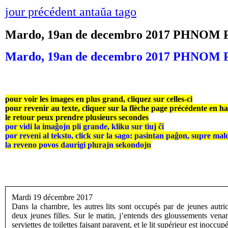
jour précédent antaŭa tago
Mardo, 19an de decembro 2017 PHNOM
Mardo, 19an de decembro 2017 PHNOM
pour voir les images en plus grand, cliquez sur celles-ci
pour revenir au texte, cliquer sur la flèche page précédente en h
le retour peux prendre plusieurs secondes
por vidi la imaĝojn pli grande, kliku sur tiuj ĉi
por reveni al teksto, click sur la sago: pasintan paĝon, supre mal
la reveno povos daurigi plurajn sekondojn
Mardi 19 décembre 2017
Dans la chambre, les autres lits sont occupés par de jeunes autr
deux jeunes filles. Sur le matin, j’entends des gloussements venant
serviettes de toilettes faisant paravent, et le lit supérieur est inoccupé