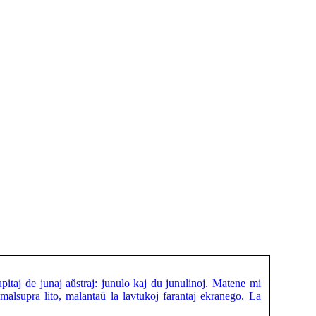
kupitaj de junaj aŭstraj: junulo kaj du junulinoj. Matene mi
malsupra lito, malantaŭ la lavtukoj farantaj ekranego. La