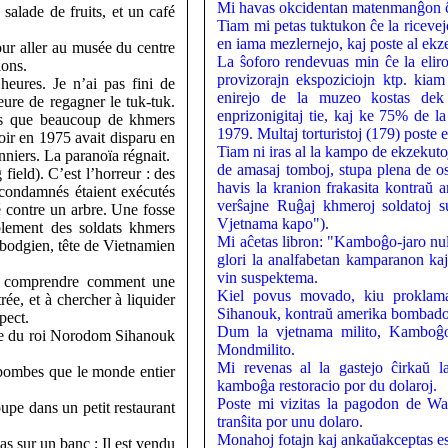
Mi havas okcidentan matenmanĝon ĉe l
 salade de fruits, et un café
Tiam mi petas tuktukon ĉe la ricevejo
en iama mezlernejo, kaj poste al ekz
our aller au musée du centre
La ŝoforo rendevuas min ĉe la eliro
ions.
provizorajn ekspoziciojn ktp. kiam
eures. Je n’ai pas fini de
enirejo de la muzeo kostas dek
heure de regagner le tuk-tuk.
enprizonigitaj tie, kaj ke 75% de l
ris que beaucoup de khmers
1979. Multaj torturistoj (179) poste e
oir en 1975 avait disparu en
Tiam ni iras al la kampo de ekzekuto
niers. La paranoïa régnait.
de amasaj tomboj, stupa plena de ost
ield). C’est l’horreur : des
havis la kranion frakasita kontraŭ 
condamnés étaient exécutés
verŝajne Ruĝaj khmeroj soldatoj 
é contre un arbre. Une fosse
Vjetnama kapo").
blement des soldats khmers
Mi aĉetas libron: "Kamboĝo-jaro nulo
bodgien, tête de Vietnamien
glori la analfabetan kamparanon kaj 
vin suspektema.
e comprendre comment une
Kiel povus movado, kiu proklam
trée, et à chercher à liquider
Sihanouk, kontraŭ amerika bombado v
pect.
Dum la vjetnama milito, Kamboĝo
re du roi Norodom Sihanouk
Mondmilito.
Mi revenas al la gastejo ĉirkaŭ
bombes que le monde entier
kamboĝa restoracio por du dolaroj.
Poste mi vizitas la pagodon de W
upe dans un petit restaurant
tranŝita por unu dolaro.
Monahoj fotajn kaj ankaŭakceptas esti
as sur un banc ; Il est vendu