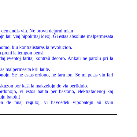
 demandis vin. Ne provu deturni mian
n laŭ viaj hipokritaj ideoj. Ĝi estas absolute malpermesata
a homo, kiu kontraŭstaras la revolucion.
 preni la tempon pensi.
daj eventoj faritaj kontraŭ decoro. Ankaŭ ne parolu pri la
as malpermesita krii laŭte.
nojn. Se ne estas ordono, ne faru ion. Se mi petas vin fari
uzon por kaŝi la makzelojn de via perfidulo.
donojn, vi estos batita per bastono, elektrafadenoj kaj
ujn batojn)
n de miaj reguloj, vi havosdek vipobatojn aŭ kvin