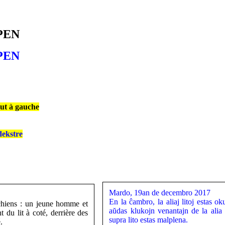
 PEN
 PEN
aut à gauche
dekstre
Mardo, 19an de decembro 2017
En la ĉambro, la aliaj litoj estas o
ichiens : un jeune homme et
aŭdas klukojn venantajn de la alia 
 du lit à coté, derrière des
supra lito estas malplena.
.