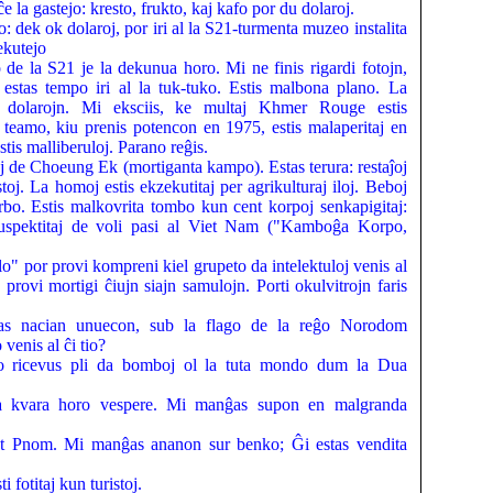
a gastejo: kresto, frukto, kaj kafo por du dolaroj.
: dek ok dolaroj, por iri al la S21-turmenta muzeo instalita
ekutejo
 de la S21 je la dekunua horo. Mi ne finis rigardi fotojn,
 estas tempo iri al la tuk-tuko. Estis malbona plano. La
 dolarojn. Mi eksciis, ke multaj Khmer Rouge estis
a teamo, kiu prenis potencon en 1975, estis malaperitaj en
stis malliberuloj. Parano reĝis.
j de Choeung Ek (mortiganta kampo). Estas terura: restaĵoj
oj. La homoj estis ekzekutitaj per agrikulturaj iloj. Beboj
arbo. Estis malkovrita tombo kun cent korpoj senkapigitaj:
suspektitaj de voli pasi al Viet Nam ("Kamboĝa Korpo,
" por provi kompreni kiel grupeto da intelektuloj venis al
provi mortigi ĉiujn siajn samulojn. Porti okulvitrojn faris
as nacian unuecon, sub la flago de la reĝo Norodom
enis al ĉi tio?
 ricevus pli da bomboj ol la tuta mondo dum la Dua
 la kvara horo vespere. Mi manĝas supon en malgranda
at Pnom. Mi manĝas ananon sur benko; Ĝi estas vendita
 fotitaj kun turistoj.