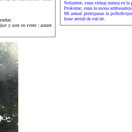
Nekutime, estas virinaj statuoj en la
Proksime, estas la usona ambasadejo
Mi ankaŭ preterpasas la poŝtoficejon
bone atendi de esti tie.
tendue.
gkor y sont en vente : autant