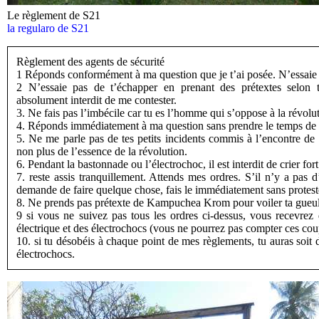
Le règlement de S21
la regularo de S21
Règlement des agents de sécurité
1 Réponds conformément à ma question que je t’ai posée. N’essaie 
2 N’essaie pas de t’échapper en prenant des prétextes selon te
absolument interdit de me contester.
3. Ne fais pas l’imbécile car tu es l’homme qui s’oppose à la révolu
4. Réponds immédiatement à ma question sans prendre le temps de r
5. Ne me parle pas de tes petits incidents commis à l’encontre de
non plus de l’essence de la révolution.
6. Pendant la bastonnade ou l’électrochoc, il est interdit de crier fort
7. reste assis tranquillement. Attends mes ordres. S’il n’y a pas d’
demande de faire quelque chose, fais le immédiatement sans protest
8. Ne prends pas prétexte de Kampuchea Krom pour voiler ta gueule
9 si vous ne suivez pas tous les ordres ci-dessus, vous recevrez 
électrique et des électrochocs (vous ne pourrez pas compter ces cou
10. si tu désobéis à chaque point de mes règlements, tu auras soit 
électrochocs.