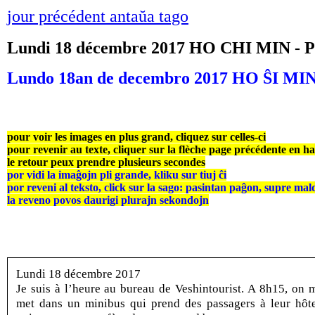
jour précédent antaŭa tago
Lundi 18 décembre 2017 HO CHI MIN 
Lundo 18an de decembro 2017 HO ŜI 
pour voir les images en plus grand, cliquez sur celles-ci
pour revenir au texte, cliquer sur la flèche page précédente en h
le retour peux prendre plusieurs secondes
por vidi la imaĝojn pli grande, kliku sur tiuj ĉi
por reveni al teksto, click sur la sago: pasintan paĝon, supre mal
la reveno povos daurigi plurajn sekondojn
Lundi 18 décembre 2017
Je suis à l’heure au bureau de Veshintourist. A 8h15, on 
met dans un minibus qui prend des passagers à leur hôte