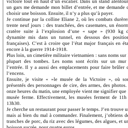
victoire tout en haut d’un escalier. Dans un stand alentour
un gars me demande mon billet d’entrée, et me demande 
choisir une boisson. Ensuite, il n’y a plus qu’à payer.
Je continue par la colline Eliane 2, où les combats durère
trente neuf jours : des tranchées, des casemates, un énor
cratère suite à l’explosion d’une « sape » (930 kg 
dynamite mis dans un tunnel, en dessous des positio
françaises). C’est à croire que l’état major français en éta
encore à la guerre 1914-1918.
Plus loin, un cimetière militaire vietnamien : sans noms sur 
plupart des tombes. Les noms sont écrits sur un mur
l’entrée. Il y a aussi des emplacements pour faire brûler 
l’encens.
Ensuite, je visite « »le musée de la Victoire », où so
présentés des personnages de cire, des armes, des photos.
onze heures du matin, une employée vient me signifier que 
musée ferme. Effectivement, les musées ferment de 11h
13h30.
Je cherche un restaurant pour passer le temps. J’en trouve u
mais ai bien du mal à commander. Finalement, j’obtiens d
tranches de porc, du riz avec des légumes, des algues, et u
boisson sucrée, pour quatre euros.