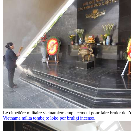
Le cimetière militaire vietnamien: emplacement pour faire bruler de l
Vietnama milita tombejo: loko por bruligi incenso.