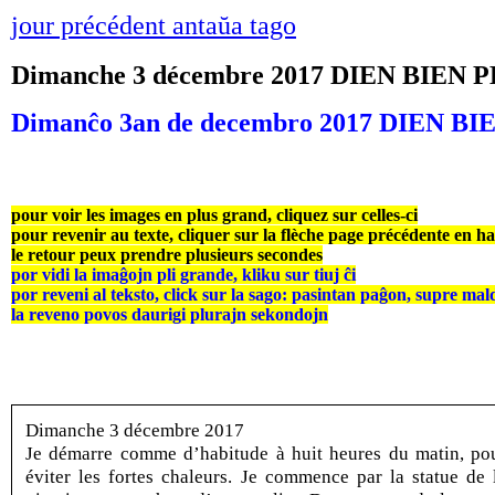
jour précédent antaŭa tago
Dimanche 3 décembre 2017 DIEN BIEN 
Dimanĉo 3an de decembro 2017 DIEN BI
pour voir les images en plus grand, cliquez sur celles-ci
pour revenir au texte, cliquer sur la flèche page précédente en h
le retour peux prendre plusieurs secondes
por vidi la imaĝojn pli grande, kliku sur tiuj ĉi
por reveni al teksto, click sur la sago: pasintan paĝon, supre mal
la reveno povos daurigi plurajn sekondojn
Dimanche 3 décembre 2017
Je démarre comme d’habitude à huit heures du matin, po
éviter les fortes chaleurs. Je commence par la statue de 