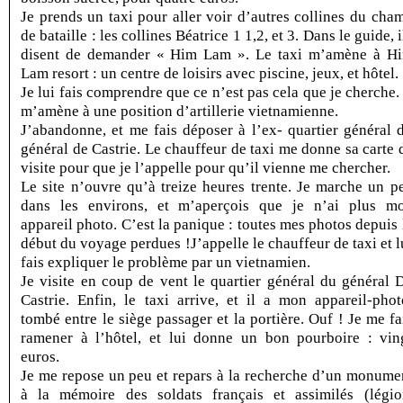
Je prends un taxi pour aller voir d’autres collines du cha
de bataille : les collines Béatrice 1 1,2, et 3. Dans le guide, i
disent de demander « Him Lam ». Le taxi m’amène à H
Lam resort : un centre de loisirs avec piscine, jeux, et hôtel.
Je lui fais comprendre que ce n’est pas cela que je cherche. 
m’amène à une position d’artillerie vietnamienne.
J’abandonne, et me fais déposer à l’ex- quartier général 
général de Castrie. Le chauffeur de taxi me donne sa carte 
visite pour que je l’appelle pour qu’il vienne me chercher.
Le site n’ouvre qu’à treize heures trente. Je marche un p
dans les environs, et m’aperçois que je n’ai plus m
appareil photo. C’est la panique : toutes mes photos depuis 
début du voyage perdues !J’appelle le chauffeur de taxi et l
fais expliquer le problème par un vietnamien.
Je visite en coup de vent le quartier général du général 
Castrie. Enfin, le taxi arrive, et il a mon appareil-phot
tombé entre le siège passager et la portière. Ouf ! Je me fa
ramener à l’hôtel, et lui donne un bon pourboire : vin
euros.
Je me repose un peu et repars à la recherche d’un monume
à la mémoire des soldats français et assimilés (légio