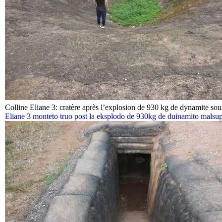
Colline Eliane 3: cratère après l’explosion de 930 kg de dynamite sous
Eliane 3 monteto truo post la eksplodo de 930kg de duinamito malsupe