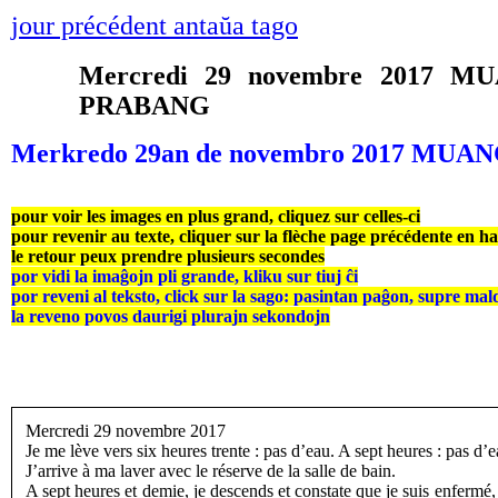
jour précédent antaŭa tago
Mercredi 29 novembre 2017
PRABANG
Merkredo 29an de novembro 2017 
pour voir les images en plus grand, cliquez sur celles-ci
pour revenir au texte, cliquer sur la flèche page précédente en h
le retour peux prendre plusieurs secondes
por vidi la imaĝojn pli grande, kliku sur tiuj ĉi
por reveni al teksto, click sur la sago: pasintan paĝon, supre mal
la reveno povos daurigi plurajn sekondojn
Mercredi 29 novembre 2017
Je me lève vers six heures trente : pas d’eau. A sept heures : pas d’
J’arrive à ma laver avec le réserve de la salle de bain.
A sept heures et demie, je descends et constate que je suis enfermé, 