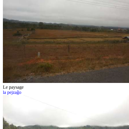
Le paysage
la pejzaĝo