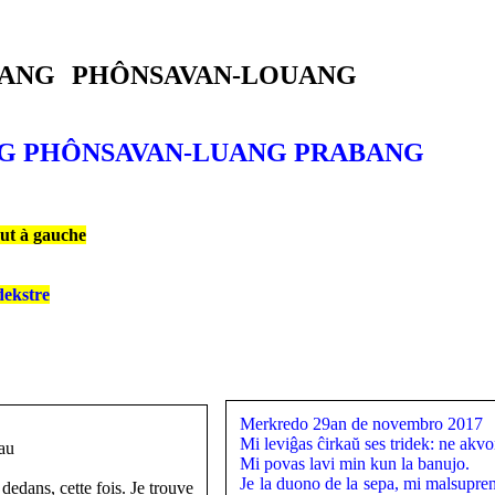
 MUANG PHÔNSAVAN-LOUANG
MUANG PHÔNSAVAN-LUANG PRABANG
aut à gauche
dekstre
Merkredo 29an de novembro 2017
Mi leviĝas ĉirkaŭ ses tridek: ne akvo
eau
Mi povas lavi min kun la banujo.
Je la duono de la sepa, mi malsuprenir
dedans, cette fois. Je trouve