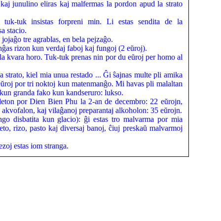
kaj junulino eliras kaj malfermas la pordon apud la strato
tuk-tuk insistas forpreni min. Li estas sendita de la
a stacio.
 jojaĝo tre agrablas, en bela pejzaĝo.
ĝas rizon kun verdaj faboj kaj fungoj (2 eŭroj).
la kvara horo. Tuk-tuk prenas nin por du eŭroj per homo al
a strato, kiel mia unua restado ... Ĝi ŝajnas multe pli amika
0 eŭroj por tri noktoj kun matenmanĝo. Mi havas pli malaltan
 , kun granda fako kun kandseruro: lukso.
bileton por Dien Bien Phu la 2-an de decembro: 22 eŭrojn,
 akvofalon, kaj vilaĝanoj preparantaj alkoholon: 35 eŭrojn.
o disbatita kun glacio): ĝi estas tro malvarma por mia
to, rizo, pasto kaj diversaj banoj, ĉiuj preskaŭ malvarmoj
ezoj estas iom stranga.