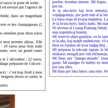
pordon fermitan interne. Mi frapas, 
m’ouvre la porte de sortie.
por mi.
l est envoyé par l’agence de
Je la oka-horo kaj kvin minutoj, 
vojaĝagentejo, por porti min al la bus
réable, dans un magnifique
La buso estas tri kvaraj malplena. La
Je la kvara horo, lunĉo halto. Mi man
 verts et des champignons (2
Ni alvenas al Luang Prabang ĉirkaŭ 
niaj respektivaj hoteloj.
ous emmène pour deux euros
Mi rezervis alian gastejon, en la sam
ol la alia, kaj malpli multekosta: 1
e mon premier séjour.. Elle
liton en ĉambro de kvar etaĝaj litoj
: 10 euros pour trois nuits
Mi preparas la sekvajn tagojn: la 
quatre, avec un grand casier
ekskurso morgaŭ por vidi elefantojn,
Mi finas per "mango-skuado" (mang
hu le 2 décembre : 22 euros,
gusto. Mi manĝas ĉe bufeto en strate
llage préparant de l’alcool :
por unu eŭro.
Mi finas per loka biero: unu eŭro. Pr
e) : c’est trop froid à mon
beignets divers et variés, le
arres.