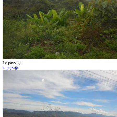
Le paysage
la pejzaĝo