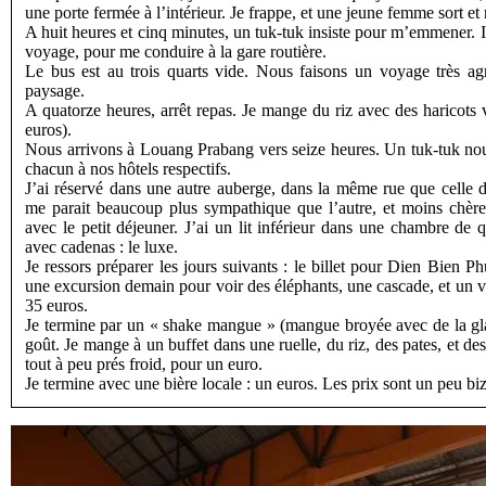
une porte fermée à l’intérieur. Je frappe, et une jeune femme sort et 
A huit heures et cinq minutes, un tuk-tuk insiste pour m’emmener. I
voyage, pour me conduire à la gare routière.
Le bus est au trois quarts vide. Nous faisons un voyage très ag
paysage.
A quatorze heures, arrêt repas. Je mange du riz avec des haricots
euros).
Nous arrivons à Louang Prabang vers seize heures. Un tuk-tuk n
chacun à nos hôtels respectifs.
J’ai réservé dans une autre auberge, dans la même rue que celle d
me parait beaucoup plus sympathique que l’autre, et moins chère 
avec le petit déjeuner. J’ai un lit inférieur dans une chambre de 
avec cadenas : le luxe.
Je ressors préparer les jours suivants : le billet pour Dien Bien P
une excursion demain pour voir des éléphants, une cascade, et un vi
35 euros.
Je termine par un « shake mangue » (mangue broyée avec de la glac
goût. Je mange à un buffet dans une ruelle, du riz, des pates, et des 
tout à peu prés froid, pour un euro.
Je termine avec une bière locale : un euros. Les prix sont un peu biz