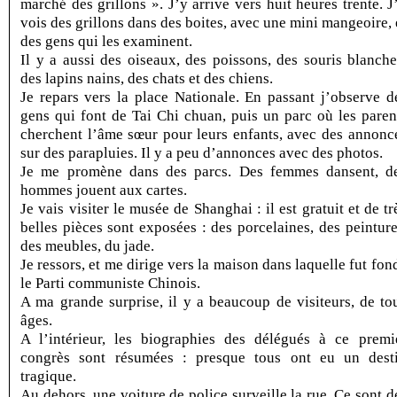
marché des grillons ». J’y arrive vers huit heures trente. J
vois des grillons dans des boites, avec une mini mangeoire, 
des gens qui les examinent.
Il y a aussi des oiseaux, des poissons, des souris blanche
des lapins nains, des chats et des chiens.
Je repars vers la place Nationale. En passant j’observe d
gens qui font de Tai Chi chuan, puis un parc où les paren
cherchent l’âme sœur pour leurs enfants, avec des annonc
sur des parapluies. Il y a peu d’annonces avec des photos.
Je me promène dans des parcs. Des femmes dansent, d
hommes jouent aux cartes.
Je vais visiter le musée de Shanghai : il est gratuit et de tr
belles pièces sont exposées : des porcelaines, des peinture
des meubles, du jade.
Je ressors, et me dirige vers la maison dans laquelle fut fon
le Parti communiste Chinois.
A ma grande surprise, il y a beaucoup de visiteurs, de to
âges.
A l’intérieur, les biographies des délégués à ce premi
congrès sont résumées : presque tous ont eu un dest
tragique.
Au dehors, une voiture de police surveille la rue. Ce sont d