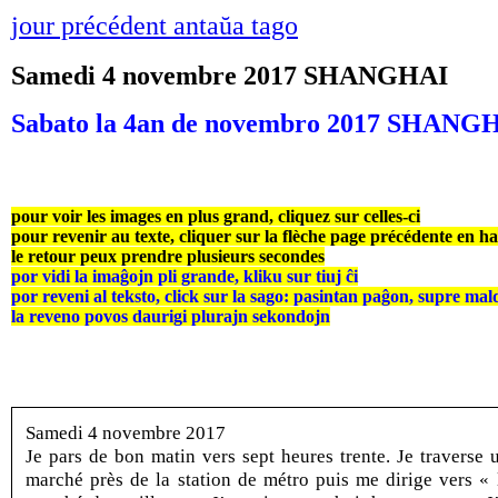
jour précédent antaŭa tago
Samedi 4 novembre 2017 SHANGHAI
Sabato la 4an de novembro 2017 SHANG
pour voir les images en plus grand, cliquez sur celles-ci
pour revenir au texte, cliquer sur la flèche page précédente en h
le retour peux prendre plusieurs secondes
por vidi la imaĝojn pli grande, kliku sur tiuj ĉi
por reveni al teksto, click sur la sago: pasintan paĝon, supre mal
la reveno povos daurigi plurajn sekondojn
Samedi 4 novembre 2017
Je pars de bon matin vers sept heures trente. Je traverse 
marché près de la station de métro puis me dirige vers « 