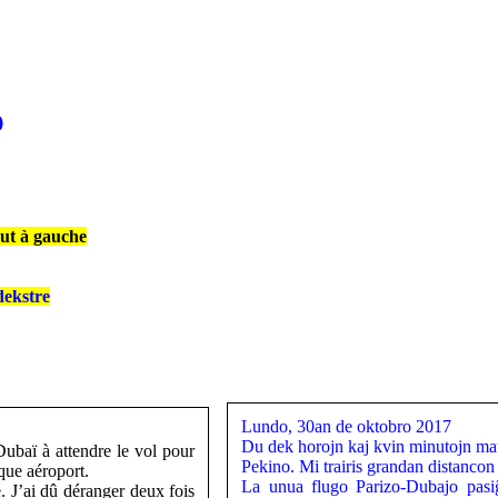
O
aut à gauche
dekstre
Lundo, 30an de oktobro 2017
Du dek horojn kaj kvin minutojn mat
ubaï à attendre le vol pour
Pekino. Mi trairis grandan distancon 
que aéroport.
La unua flugo Parizo-Dubajo pasi
é. J’ai dû déranger deux fois