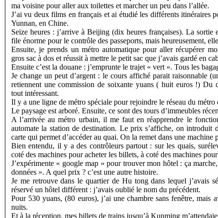
ma voisine pour aller aux toilettes et marcher un peu dans l’allée.
J’ai vu deux films en français et ai étudié les différents itinéraires
Yunnan, en Chine.
Seize heures : j’arrive à Beijing (dix heures françaises). La sortie e
file énorme pour le contrôle des passeports, mais heureusement, elle
Ensuite, je prends un métro automatique pour aller récupérer m
gros sac à dos et réussit à mettre le petit sac que j’avais gardé en cabi
Ensuite c’est la douane : j’emprunte le trajet « vert ». Tous les baga
Je change un peut d’argent : le cours affiché parait raisonnable (u
retiennent une commission de soixante yuans ( huit euros !) Du c
tout intéressant.
Il y a une ligne de métro spéciale pour rejoindre le réseau du métro 
Le paysage est arboré. Ensuite, ce sont des tours d’immeubles récen
A l’arrivée au métro urbain, il me faut en réapprendre le foncti
automate la station de destination. Le prix s’affiche, on introduit d
carte qui permet d’accéder au quai. On la remet dans une machine po
Bien entendu, il y a des contrôleurs partout : sur les quais, suréle
coté des machines pour acheter les billets, à coté des machines pou
J’expérimente « google map » pour trouver mon hôtel : ça marche, 
données ». A quel prix ? c’est une autre histoire.
Je me retrouve dans le quartier de Hu tong dans lequel j’avais séj
réservé un hôtel différent : j’avais oublié le nom du précédent.
Pour 530 yuans, (80 euros), j’ai une chambre sans fenêtre, mais av
nuits.
Et à la réception, mes billets de trains jusqu’à Kunming m’attendaie