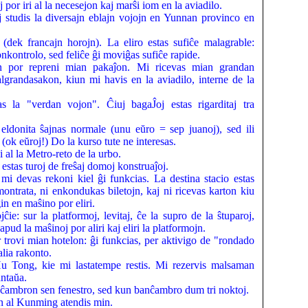
por iri al la necesejon kaj marŝi iom en la aviadilo.
j studis la diversajn eblajn vojojn en Yunnan provinco en
dek francajn horojn). La eliro estas sufiĉe malagrable:
nkontrolo, sed feliĉe ĝi moviĝas sufiĉe rapide.
 por repreni mian pakaĵon. Mi ricevas mian grandan
lgrandasakon, kiun mi havis en la aviadilo, interne de la
 la "verdan vojon". Ĉiuj bagaĴoj estas rigarditaj tra
ldonita ŝajnas normale (unu eŭro = sep juanoj), sed ili
(ok eŭroj!) Do la kurso tute ne interesas.
i al la Metro-reto de la urbo.
 estas turoj de freŝaj domoj konstruaĵoj.
mi devas rekoni kiel ĝi funkcias. La destina stacio estas
montrata, ni enkondukas biletojn, kaj ni ricevas karton kiu
in en maŝino por eliri.
ĉie: sur la platformoj, levitaj, ĉe la supro de la ŝtuparoj,
apud la maŝinoj por aliri kaj eliri la platformojn.
trovi mian hotelon: ĝi funkcias, per aktivigo de "rondado
alia rakonto.
Hu Tong, kie mi lastatempe restis. Mi rezervis malsaman
antaŭa.
s ĉambron sen fenestro, sed kun banĉambro dum tri noktoj.
ojn al Kunming atendis min.