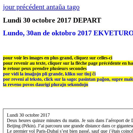
jour précédent antaŭa tago
Lundi 30 octobre 2017 DEPART
Lundo, 30an de oktobro 2017 EKVETUR
pour voir les images en plus grand, cliquez sur celles-ci
pour revenir au texte, cliquer sur la flèche page précédente en h
le retour peux prendre plusieurs secondes
por vidi la imaĝojn pli grande, kliku sur tiuj ĉi
por reveni al teksto, click sur la sago: pasintan paĝon, supre mal
la reveno povos daurigi plurajn sekondojn
Lundi 30 octobre 2017
Deux heures quinze minutes du matin. Je suis dans l’aéroport de D
Beijing (Pékin). J’ai parcouru une grande distance dans ce gigantes
Le premier vol Paris-Dubaï s’est bien passé, sauf que j’étais coinc