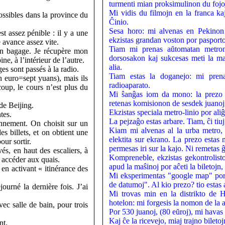
turmenti mian proksimulinon du fojoj 
Mi vidis du filmojn en la franca ka
 possibles dans la province du
Ĉinio.
Sesa horo: mi alvenas en Pekinon (
st assez pénible : il y a une
ekzistas grandan voston por pasporto
 avance assez vite.
Tiam mi prenas aŭtomatan metron
on bagage. Je récupère mon
dorsosakon kaj sukcesas meti la ma
ne, à l’intérieur de l’autre.
alia.
ges sont passés à la radio.
Tiam estas la doganejo: mi prenas
n euro=sept yuans), mais ils
radioaparato.
oup, le cours n’est plus du
Mi ŝanĝas iom da mono: la prezo e
retenas komisionon de sesdek juanoj 
de Beijing.
Ekzistas speciala metro-linio por aliĝ
tes.
La pejzaĝo estas arbare. Tiam, ĉi tiuj
onnement. On choisit sur un
Kiam mi alvenas al la urba metro, 
es billets, et on obtient une
elektita sur ekrano. La prezo estas 
ur sortir.
permesas iri sur la kajo. Ni remetas ĝ
vés, en haut des escaliers, à
Kompreneble, ekzistas gekontrolistoj
r accéder aux quais.
apud la maŝinoj por aĉeti la biletojn, 
en activant « itinérance des
Mi eksperimentas "google map" por 
de datumoj". Al kio prezo? tio estas 
ourné la dernière fois. J’ai
Mi trovas min en la distrikto de 
hotelon: mi forgesis la nomon de la 
ec salle de bain, pour trois
Por 530 juanoj, (80 eŭroj), mi hava
Kaj ĉe la ricevejo, miaj trajno bilet
nt.