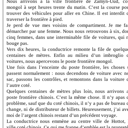
Nous arrivons à la ville frontière de Zamyn-Uud, co
mongol à sept heures trente du matin. C’est la course po
trouver des véhicules pour aller en Chine. Il est interdit 
traverser la frontière à pied.
Je perd de vue mes voisins de compartiment. Je me fa
démarcher par une femme. Nous nous retrouvons à six, do
cinq femmes, dans une interminable file de voitures, qui 
bouge pas.
Vers dix heures, la conductrice remonte la file de quelqu
centaines de mètres. Enfin au milieu d’un imbroglio 
voitures, nous apercevons le poste frontière mongol.
Une fois dans l’enceinte du poste frontière, les choses 
passent normalement : nous decendons de voiture avec n
sac, passons les contrôles, et remontons dans la voiture 
l’autre coté.
Quelques centaines de mètres plus loin, nous arrivons 
poste frontière chinois. C’est la même chose. Il n’y apas 
problème, sauf que du coté chinois, il n’y a pas de bureau 
change, ni de distributeur de billets. Heureusement, j’ai av
moi de l’argent chinois restant d’un précédent voyage.
La conductrice nous emmène au centre ville de Hottot, 
ville coté chinois. Ce qui me frappe d’emblée est la propreté