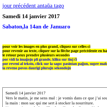
jour précédent antaŭa tago
Samedi 14 janvier 2017
Sabaton,la 14an de Januaro
pour voir les images en plus grand, cliquez sur celles-ci
pour revenir au texte, cliquer sur la flèche page précédente en h
le retour peux prendre plusieurs secondes
por vidi la imaĝojn pli grande, kliku sur tiuj ĉi
por reveni al teksto, click sur la sago: pasintan paĝon, supre mal
la reveno povos daurigi plurajn sekondojn
Samedi 14 janvier 2017
Vers le matin, je me sens mal : je vomis dans ce que j’ai so
la main : mon sac qui me sert à stocker la nourriture.