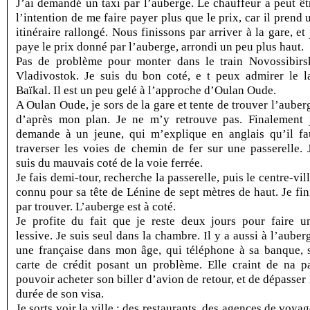
J’ai demandé un taxi par l’auberge. Le chauffeur a peut êt
l’intention de me faire payer plus que le prix, car il prend 
itinéraire rallongé. Nous finissons par arriver à la gare, et 
paye le prix donné par l’auberge, arrondi un peu plus haut.
Pas de problème pour monter dans le train Novossibirs
Vladivostok. Je suis du bon coté, e t peux admirer le l
Baïkal. Il est un peu gelé à l’approche d’Oulan Oude.
A Oulan Oude, je sors de la gare et tente de trouver l’auber
d’après mon plan. Je ne m’y retrouve pas. Finalement 
demande à un jeune, qui m’explique en anglais qu’il fa
traverser les voies de chemin de fer sur une passerelle. 
suis du mauvais coté de la voie ferrée.
Je fais demi-tour, recherche la passerelle, puis le centre-vill
connu pour sa tête de Lénine de sept mètres de haut. Je fin
par trouver. L’auberge est à coté.
Je profite du fait que je reste deux jours pour faire u
lessive. Je suis seul dans la chambre. Il y a aussi à l’auber
une française dans mon âge, qui téléphone à sa banque, 
carte de crédit posant un problème. Elle craint de na p
pouvoir acheter son biller d’avion de retour, et de dépasser 
durée de son visa.
Je sorts voir la ville : des restaurants, des agences de voyag