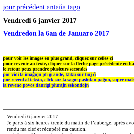
jour précédent antaŭa tago
Vendredi 6 janvier 2017
Vendredon la 6an de Januaro 2017
pour voir les images en plus grand, cliquez sur celles-ci
pour revenir au texte, cliquer sur la flèche page précédente en h
le retour peux prendre plusieurs secondes
por vidi la imaĝojn pli grande, kliku sur tiuj ĉi
por reveni al teksto, click sur la sago: pasintan paĝon, supre mal
la reveno povos daurigi plurajn sekondojn
Vendredi 6 janvier 2017
Je parts à six heures trente du matin de l’auberge, après avo
rendu ma clef et récupéré ma caution.