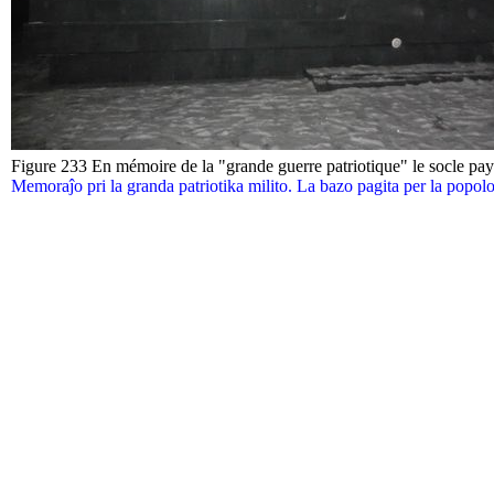
Figure 233 En mémoire de la "grande guerre patriotique" le socle pay
Memoraĵo pri la granda patriotika milito. La bazo pagita per la popol