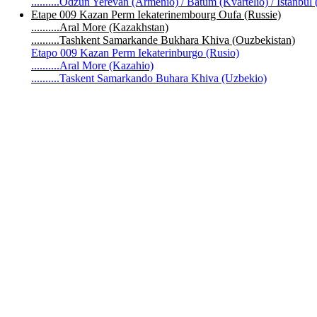
..........Odzun Yerevan (Armenio) / Batum (Kvartelio) / Istanbul 
Etape 009 Kazan Perm Iekaterinembourg Oufa (Russie)
..........Aral More (Kazakhstan)
..........Tashkent Samarkande Bukhara Khiva (Ouzbekistan)
Etapo 009 Kazan Perm Iekaterinburgo (Rusio)
..........Aral More (Kazahio)
..........Taskent Samarkando Buhara Khiva (Uzbekio)