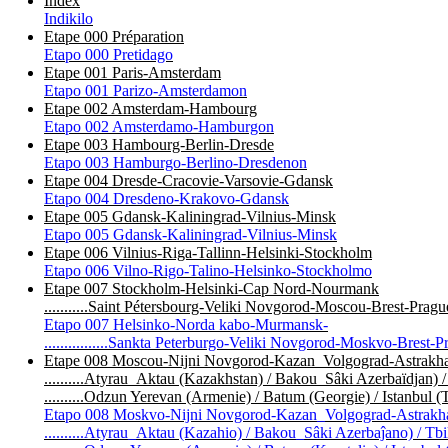
Index
Indikilo
Etape 000 Préparation
Etapo 000 Pretidago
Etape 001 Paris-Amsterdam
Etapo 001 Parizo-Amsterdamon
Etape 002 Amsterdam-Hambourg
Etapo 002 Amsterdamo-Hamburgon
Etape 003 Hambourg-Berlin-Dresde
Etapo 003 Hamburgo-Berlino-Dresdenon
Etape 004 Dresde-Cracovie-Varsovie-Gdansk
Etapo 004 Dresdeno-Krakovo-Gdansk
Etape 005 Gdansk-Kaliningrad-Vilnius-Minsk
Etapo 005 Gdansk-Kaliningrad-Vilnius-Minsk
Etape 006 Vilnius-Riga-Tallinn-Helsinki-Stockholm
Etapo 006 Vilno-Rigo-Talino-Helsinko-Stockholmo
Etape 007 Stockholm-Helsinki-Cap Nord-Nourmank
...........Saint Pétersbourg-Veliki Novgorod-Moscou-Brest-Pragu
Etapo 007 Helsinko-Norda kabo-Murmansk-
................Sankta Peterburgo-Veliki Novgorod-Moskvo-Brest-P
Etape 008 Moscou-Nijni Novgorod-Kazan_Volgograd-Astrakha
..........Atyrau_Aktau (Kazakhstan) / Bakou_Sâki Azerbaïdjan) / 
..........Odzun Yerevan (Armenie) / Batum (Georgie) / Istanbul (
Etapo 008 Moskvo-Nijni Novgorod-Kazan_Volgograd-Astrakha
..........Atyrau_Aktau (Kazahio) / Bakou_Sâki Azerbaĵano) / Tbil