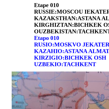
Etape 010
RUSSIE:MOSCOU IEKAT
KAZAKSTHAN:ASTANA A
KIRGHIZTAN:BICHKEK O
OUZBEKISTAN:TACHKEN
Etapo 010
RUSIO:MOSKVO JEKATE
KAZAHIO:ASTANA ALMA
KIRZIGIO:BICHKEK OSH
UZBEKIO:TACHKENT