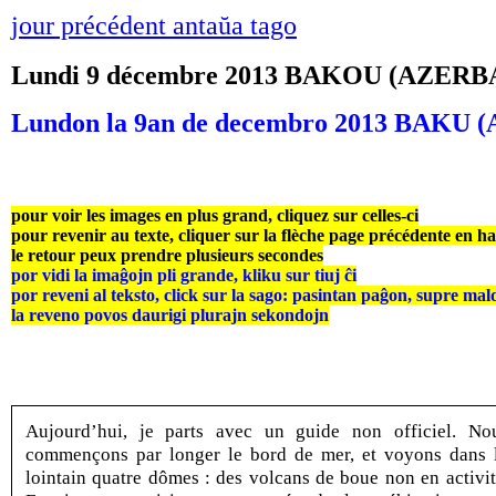
jour précédent antaŭa tago
Lundi 9 décembre 2013 BAKOU (AZERB
Lundon la 9an de decembro 2013 BAK
pour voir les images en plus grand, cliquez sur celles-ci
pour revenir au texte, cliquer sur la flèche page précédente en h
le retour peux prendre plusieurs secondes
por vidi la imaĝojn pli grande, kliku sur tiuj ĉi
por reveni al teksto, click sur la sago: pasintan paĝon, supre mal
la reveno povos daurigi plurajn sekondojn
Aujourd’hui, je parts avec un guide non officiel. No
commençons par longer le bord de mer, et voyons dans 
lointain quatre dômes : des volcans de boue non en activit