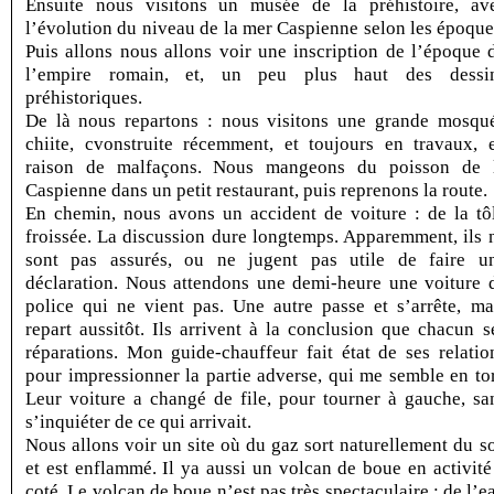
Ensuite nous visitons un musée de la préhistoire, av
l’évolution du niveau de la mer Caspienne selon les époque
Puis allons nous allons voir une inscription de l’époque 
l’empire romain, et, un peu plus haut des dessi
préhistoriques.
De là nous repartons : nous visitons une grande mosqu
chiite, cvonstruite récemment, et toujours en travaux, 
raison de malfaçons. Nous mangeons du poisson de 
Caspienne dans un petit restaurant, puis reprenons la route.
En chemin, nous avons un accident de voiture : de la tô
froissée. La discussion dure longtemps. Apparemment, ils 
sont pas assurés, ou ne jugent pas utile de faire u
déclaration. Nous attendons une demi-heure une voiture 
police qui ne vient pas. Une autre passe et s’arrête, ma
repart aussitôt. Ils arrivent à la conclusion que chacun s
réparations. Mon guide-chauffeur fait état de ses relatio
pour impressionner la partie adverse, qui me semble en tor
Leur voiture a changé de file, pour tourner à gauche, sa
s’inquiéter de ce qui arrivait.
Nous allons voir un site où du gaz sort naturellement du so
et est enflammé. Il ya aussi un volcan de boue en activité
coté. Le volcan de boue n’est pas très spectaculaire : de l’e