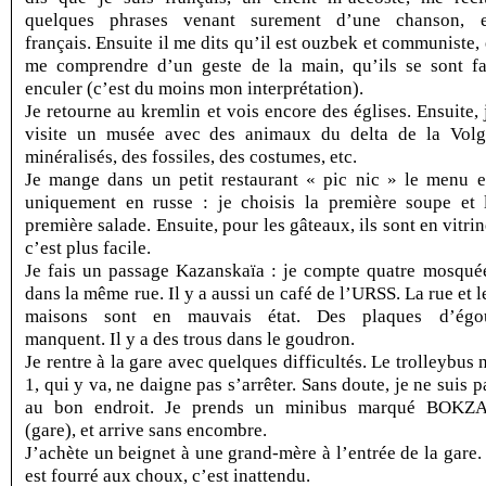
quelques phrases venant surement d’une chanson, 
français. Ensuite il me dits qu’il est ouzbek et communiste, 
me comprendre d’un geste de la main, qu’ils se sont fa
enculer (c’est du moins mon interprétation).
Je retourne au kremlin et vois encore des églises. Ensuite, 
visite un musée avec des animaux du delta de la Volg
minéralisés, des fossiles, des costumes, etc.
Je mange dans un petit restaurant « pic nic » le menu e
uniquement en russe : je choisis la première soupe et 
première salade. Ensuite, pour les gâteaux, ils sont en vitrin
c’est plus facile.
Je fais un passage Kazanskaïa : je compte quatre mosqué
dans la même rue. Il y a aussi un café de l’URSS. La rue et l
maisons sont en mauvais état. Des plaques d’égo
manquent. Il y a des trous dans le goudron.
Je rentre à la gare avec quelques difficultés. Le trolleybus 
1, qui y va, ne daigne pas s’arrêter. Sans doute, je ne suis p
au bon endroit. Je prends un minibus marqué BOKZ
(gare), et arrive sans encombre.
J’achète un beignet à une grand-mère à l’entrée de la gare. 
est fourré aux choux, c’est inattendu.