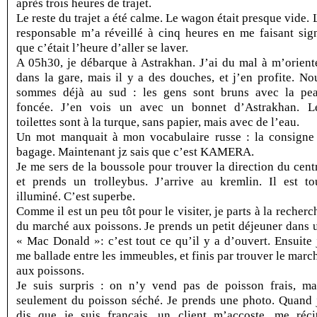
après trois heures de trajet.
Le reste du trajet a été calme. Le wagon était presque vide. 
responsable m’a réveillé à cinq heures en me faisant sig
que c’était l’heure d’aller se laver.
A 05h30, je débarque à Astrakhan. J’ai du mal à m’orient
dans la gare, mais il y a des douches, et j’en profite. No
sommes déjà au sud : les gens sont bruns avec la pe
foncée. J’en vois un avec un bonnet d’Astrakhan. L
toilettes sont à la turque, sans papier, mais avec de l’eau.
Un mot manquait à mon vocabulaire russe : la consigne
bagage. Maintenant jz sais que c’est KAMERA.
Je me sers de la boussole pour trouver la direction du cent
et prends un trolleybus. J’arrive au kremlin. Il est to
illuminé. C’est superbe.
Comme il est un peu tôt pour le visiter, je parts à la recherc
du marché aux poissons. Je prends un petit déjeuner dans 
« Mac Donald »: c’est tout ce qu’il y a d’ouvert. Ensuite 
me ballade entre les immeubles, et finis par trouver le marc
aux poissons.
Je suis surpris : on n’y vend pas de poisson frais, ma
seulement du poisson séché. Je prends une photo. Quand 
dis que je suis français, un client m’accoste, me réci