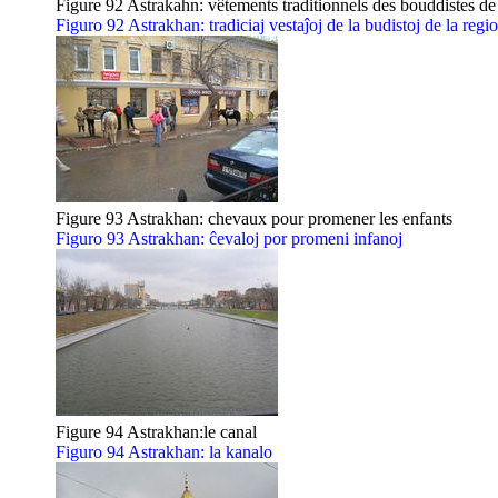
Figure 92 Astrakahn: vêtements traditionnels des bouddistes de
Figuro 92 Astrakhan: tradiciaj vestaĵoj de la budistoj de la regi
Figure 93 Astrakhan: chevaux pour promener les enfants
Figuro 93 Astrakhan: ĉevaloj por promeni infanoj
Figure 94 Astrakhan:le canal
Figuro 94 Astrakhan: la kanalo