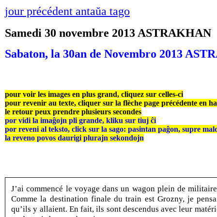
jour précédent antaŭa tago
Samedi 30 novembre 2013 ASTRAKHAN
Sabaton, la 30an de Novembro 2013 A
pour voir les images en plus grand, cliquez sur celles-ci
pour revenir au texte, cliquer sur la flèche page précédente en h
le retour peux prendre plusieurs secondes
por vidi la imaĝojn pli grande, kliku sur tiuj ĉi
por reveni al teksto, click sur la sago: pasintan paĝon, supre mal
la reveno povos daurigi plurajn sekondojn
J’ai commencé le voyage dans un wagon plein de militaire
Comme la destination finale du train est Grozny, je pensa
qu’ils y allaient. En fait, ils sont descendus avec leur matéri