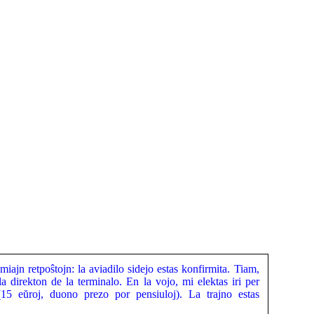
ajn retpoŝtojn: la aviadilo sidejo estas konfirmita. Tiam,
 direkton de la terminalo. En la vojo, mi elektas iri per
5 eŭroj, duono prezo por pensiuloj). La trajno estas