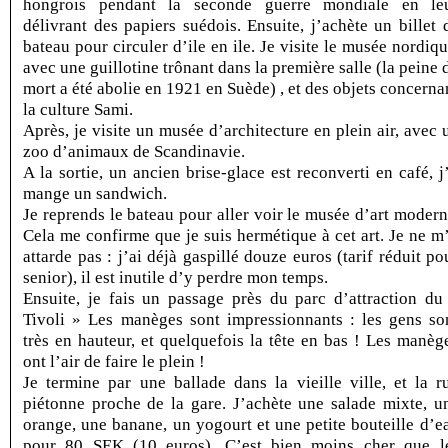
hongrois pendant la seconde guerre mondiale en le
délivrant des papiers suédois. Ensuite, j’achète un billet 
bateau pour circuler d’ile en ile. Je visite le musée nordiqu
avec une guillotine trônant dans la première salle (la peine 
mort a été abolie en 1921 en Suède) , et des objets concerna
la culture Sami.
Après, je visite un musée d’architecture en plein air, avec 
zoo d’animaux de Scandinavie.
A la sortie, un ancien brise-glace est reconverti en café, j
mange un sandwich.
Je reprends le bateau pour aller voir le musée d’art modern
Cela me confirme que je suis hermétique à cet art. Je ne m
attarde pas : j’ai déjà gaspillé douze euros (tarif réduit po
senior), il est inutile d’y perdre mon temps.
Ensuite, je fais un passage près du parc d’attraction du
Tivoli » Les manèges sont impressionnants : les gens so
très en hauteur, et quelquefois la tête en bas ! Les manèg
ont l’air de faire le plein !
Je termine par une ballade dans la vieille ville, et la r
piétonne proche de la gare. J’achète une salade mixte, u
orange, une banane, un yogourt et une petite bouteille d’e
pour 80 SEK (10 euros). C’est bien moins cher que l