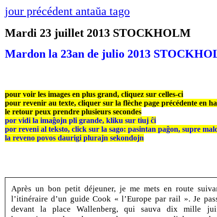
jour précédent antaŭa tago
Mardi 23 juillet 2013 STOCKHOLM
Mardon la 23an de julio 2013 STOCKH
pour voir les images en plus grand, cliquez sur celles-ci
pour revenir au texte, cliquer sur la flèche page précédente en h
le retour peux prendre plusieurs secondes
por vidi la imaĝojn pli grande, kliku sur tiuj ĉi
por reveni al teksto, click sur la sago: pasintan paĝon, supre mal
la reveno povos daurigi plurajn sekondojn
Après un bon petit déjeuner, je me mets en route suiva
l’itinéraire d’un guide Cook « l’Europe par rail ». Je pas
devant la place Wallenberg, qui sauva dix mille jui