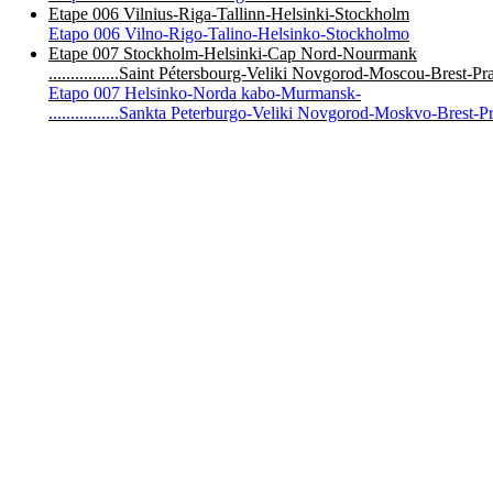
Etape 006 Vilnius-Riga-Tallinn-Helsinki-Stockholm
Etapo 006 Vilno-Rigo-Talino-Helsinko-Stockholmo
Etape 007 Stockholm-Helsinki-Cap Nord-Nourmank
................Saint Pétersbourg-Veliki Novgorod-Moscou-Brest-P
Etapo 007 Helsinko-Norda kabo-Murmansk-
................Sankta Peterburgo-Veliki Novgorod-Moskvo-Brest-P