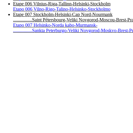
Etape 006 Vilnius-Riga-Tallinn-Helsinki-Stockholm
Etapo 006 Vilno-Rigo-Talino-Helsinko-Stockholmo
Etape 007 Stockholm-Helsinki-Cap Nord-Nourmank
................Saint Pétersbourg-Veliki Novgorod-Moscou-Brest-P
Etapo 007 Helsinko-Norda kabo-Murmansk-
................Sankta Peterburgo-Veliki Novgorod-Moskvo-Brest-P