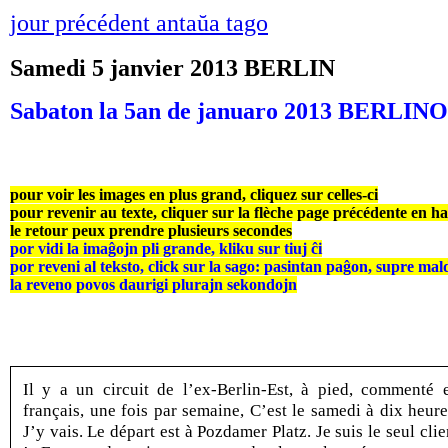
jour précédent antaŭa tago
Samedi 5 janvier 2013 BERLIN
Sabaton la 5an de januaro 2013 BERLINO
pour voir les images en plus grand, cliquez sur celles-ci
pour revenir au texte, cliquer sur la flèche page précédente en h
le retour peux prendre plusieurs secondes
por vidi la imaĝojn pli grande, kliku sur tiuj ĉi
por reveni al teksto, click sur la sago: pasintan paĝon, supre mal
la reveno povos daurigi plurajn sekondojn
Il y a un circuit de l’ex-Berlin-Est, à pied, commenté 
français, une fois par semaine, C’est le samedi à dix heure
J’y vais. Le départ est à Pozdamer Platz. Je suis le seul clie