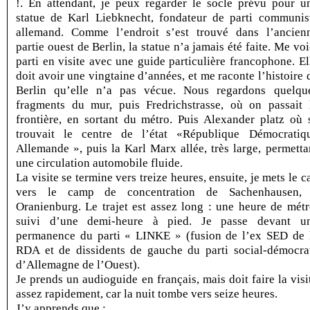
!. En attendant, je peux regarder le socle prévu pour u
statue de Karl Liebknecht, fondateur de parti communis
allemand. Comme l’endroit s’est trouvé dans l’ancien
partie ouest de Berlin, la statue n’a jamais été faite. Me voi
parti en visite avec une guide particulière francophone. El
doit avoir une vingtaine d’années, et me raconte l’histoire 
Berlin qu’elle n’a pas vécue. Nous regardons quelqu
fragments du mur, puis Fredrichstrasse, où on passait 
frontière, en sortant du métro. Puis Alexander platz où 
trouvait le centre de l’état «République Démocratiq
Allemande », puis la Karl Marx allée, très large, permetta
une circulation automobile fluide.
La visite se termine vers treize heures, ensuite, je mets le c
vers le camp de concentration de Sachenhausen,
Oranienburg. Le trajet est assez long : une heure de métr
suivi d’une demi-heure à pied. Je passe devant u
permanence du parti « LINKE » (fusion de l’ex SED de 
RDA et de dissidents de gauche du parti social-démocra
d’Allemagne de l’Ouest).
Je prends un audioguide en français, mais doit faire la visi
assez rapidement, car la nuit tombe vers seize heures.
J’y apprends que :