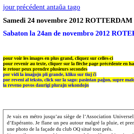
jour précédent antaŭa tago
Samedi 24 novembre 2012 ROTTERDAM
Sabaton la 24an de novembro 2012 RO
pour voir les images en plus grand, cliquez sur celles-ci
pour revenir au texte, cliquer sur la flèche page précédente en h
le retour peux prendre plusieurs secondes
por vidi la imaĝojn pli grande, kliku sur tiuj ĉi
por reveni al teksto, click sur la sago: pasintan paĝon, supre mal
la reveno povos daurigi plurajn sekondojn
Je vais en métro jusqu’au siège de l’Association Universel
d’Espéranto. Je flane un peu autour malgré la pluie, et pre
une photo de la façade du club OQ situé tout prés.