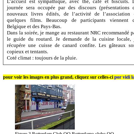
L’accueil est sympathique, avec thé, café et biscuits. 
journée sera occupée par des discours (présentations 
nouveaux livres édités, de l’activité de l’association 
quelques films. Beaucoup de participants viennent 
Belgique et des Pays-Bas.
Dans la soirée, je mange au restaurant NRC recommandé p
le guide du routard. Je demande de la cuisine locale, 
récupére une cuisse de canard confite. Les gâteaux so
copieux et tentants.
Coté climat : toujours de la pluie.
pour voir les images en plus grand, cliquez sur celles-ci
por vidi l
Figure 3 Rotterdam Club OQ Rotterdamo clubo OQ