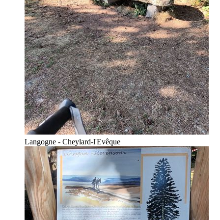
Langogne - Cheylard-l'Evêque