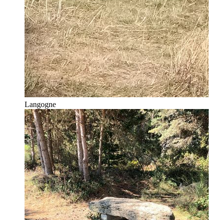
Langogne