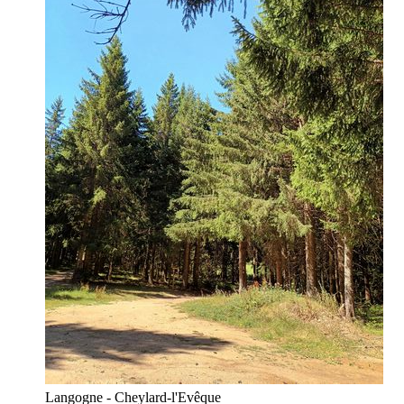
Langogne - Cheylard-l'Evêque