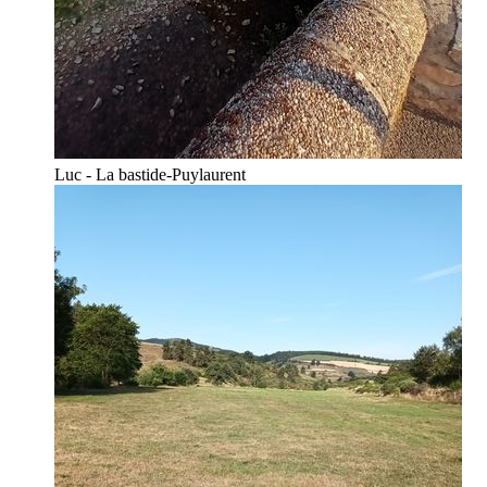
Luc - La bastide-Puylaurent