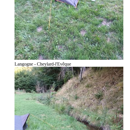
Langogne - Cheylard-l'Evêque