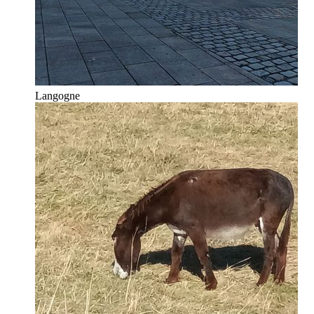
Langogne