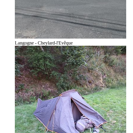
Langogne - Cheylard-l'Evêque